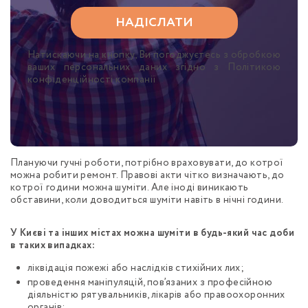
Натискаючи на кнопку, Ви погоджуєтесь з обробкою
ваших персональних даних згідно з Політикою
конфіденційності компанії
Плануючи гучні роботи, потрібно враховувати, до котрої
можна робити ремонт. Правові акти чітко визначають, до
котрої години можна шуміти. Але іноді виникають
обставини, коли доводиться шуміти навіть в нічні години.
У Києві та інших містах можна шуміти в будь-який час доби
в таких випадках:
ліквідація пожежі або наслідків стихійних лих;
проведення маніпуляцій, пов’язаних з професійною
діяльністю рятувальників, лікарів або правоохоронних
органів;