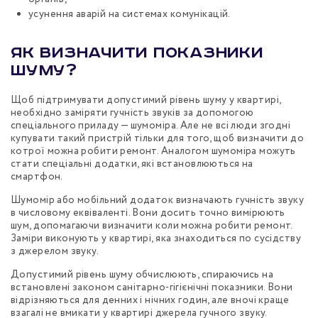
усунення аварій на системах комунікацій.
Як визначити показники
шуму?
Щоб підтримувати допустимий рівень шуму у квартирі,
необхідно заміряти гучність звуків за допомогою
спеціального приладу — шумоміра. Але не всі люди згодні
купувати такий пристрій тільки для того, щоб визначити до
котрої можна робити ремонт. Аналогом шумоміра можуть
стати спеціальні додатки, які встановлюються на
смартфон.
Шумомір або мобільний додаток визначають гучність звуку
в числовому еквіваленті. Вони досить точно вимірюють
шум, допомагаючи визначити коли можна робити ремонт.
Заміри виконують у квартирі, яка знаходиться по сусідству
з джерелом звуку.
Допустимий рівень шуму обчислюють, спираючись на
встановлені законом санітарно-гігієнічні показники. Вони
відрізняються для денних і нічних годин, але вночі краще
взагалі не вмикати у квартирі джерела гучного звуку.