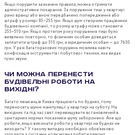
Якщо порушити зазначені правила, можна отримати
адміністративне покарання. За порушення тиші у квартирі
рано вранці або вночі передбачено попередження або
штраф у розмірі 85–255 грн. Якщо шум створили працівники
будівельної компанії, то розмір штрафу може становити
255–510 грн. Якщо протягом року порушення тиші було
виявлено повторно, то фізичним особам доведеться
заплатити штраф до 510 грн, а юридичним особам — до 7650
грн. У разі багаторазових порушень можлива навіть
конфіскація інструментів і побутової техніки, яка видає
гучні звуки.
Чи можна перенести
будівельні роботи на
вихідні?
Багато мешканців Києва працюють по буднях, тому
переносять шумні маніпуляції у квартирі на суботу. На
вихідних та під час свят перевищувати встановлений в
санітарних нормах показники шуму заборонено. Але що
робити, якщо виконати роботи у квартирі на буднях не
виходить? У такому випадку необхідно обов’язково
узгодити з сусідами, коли можна робити ремонт.