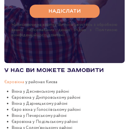
Натискаючи на кнопку, Ви погоджуєтесь з обробкою
ваших персональних даних згідно з Політикою
конфіденційності компанії
У нас ви можете замовити
Євровікна
у районах Києва
Вікна у Деснянському районі
Євровікна у Дніпровському районі
Вікна у Дарницькому районі
Євро вікна у Голосіївському районі
Вікна у Печерському районі
Євровікна у Подільському районі
Вікна у Солом’янському районі