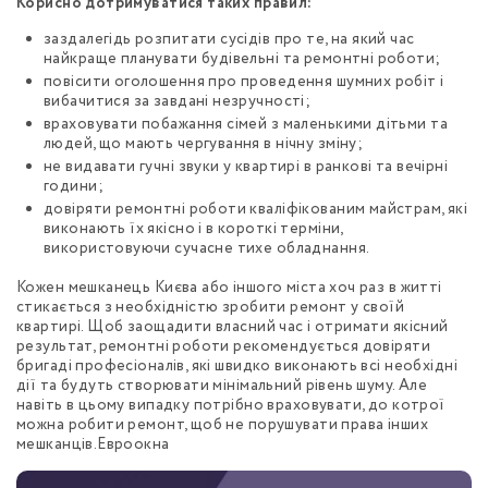
Корисно дотримуватися таких правил:
заздалегідь розпитати сусідів про те, на який час
найкраще планувати будівельні та ремонтні роботи;
повісити оголошення про проведення шумних робіт і
вибачитися за завдані незручності;
враховувати побажання сімей з маленькими дітьми та
людей, що мають чергування в нічну зміну;
не видавати гучні звуки у квартирі в ранкові та вечірні
години;
довіряти ремонтні роботи кваліфікованим майстрам, які
виконають їх якісно і в короткі терміни,
використовуючи сучасне тихе обладнання.
Кожен мешканець Києва або іншого міста хоч раз в житті
стикається з необхідністю зробити ремонт у своїй
квартирі. Щоб заощадити власний час і отримати якісний
результат, ремонтні роботи рекомендується довіряти
бригаді професіоналів, які швидко виконають всі необхідні
дії та будуть створювати мінімальний рівень шуму. Але
навіть в цьому випадку потрібно враховувати, до котрої
можна робити ремонт, щоб не порушувати права інших
мешканців.Евроокна