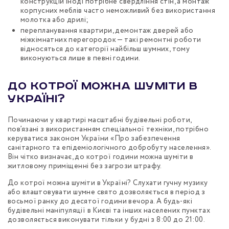
конструкцій іноді потрібне свердління стін, а монтаж
корпусних меблів часто неможливий без використання
молотка або дрилі;
перепланування квартири, демонтаж дверей або
міжкімнатних перегородок — такі ремонтні роботи
відносяться до категорії найбільш шумних, тому
виконуються лише в певні години.
До котрої можна шуміти в
Україні?
Починаючи у квартирі масштабні будівельні роботи,
пов’язані з використанням спеціальної техніки, потрібно
керуватися законом України «Про забезпечення
санітарного та епідеміологічного добробуту населення».
Він чітко визначає, до котрої години можна шуміти в
житловому приміщенні без загрози штрафу.
До котрої можна шуміти в Україні? Слухати гучну музику
або влаштовувати шумне свято дозволяється в період з
восьмої ранку до десятої години вечора. А будь-які
будівельні маніпуляції в Києві та інших населених пунктах
дозволяється виконувати тільки у будні з 8:00 до 21:00.