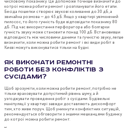
числовому показнику. Це допоможе точніше визначити до
котрої можна робити ремонт і розпланувати його етапи.
Бесіда пошепки створює звукові коливання до 30 дБ, а
звичайна розмова — до 45 дБ. Якщо у квартирі увімкнений
пилосос, то його гучність буде відповідати показнику 80
дБ. Під час використання перфоратора або болгарки
гучність звуку може становити понад 100 дБ. Встановивши
відповідність між числовими даними та гучністю звуку, легше
визначити, коли можна робити ремонт і які види робіт в
Києві можуть виконуватися тільки на будні.
Як виконати ремонтні
роботи без конфліктів з
сусідами?
Щоб зрозуміти, коли можна робити ремонт, потрібно не
тільки враховувати допустимий рівень шуму, а й
узгоджувати проведення робіт з сусідами. Будівельні
маніпуляції у квартирі завжди доставляють дискомфорт
тим, хто живе поруч. Щоб уникнути конфліктних ситуацій,
рекомендується обговорити з іншими мешканцями будинку
до котрої можна робити ремонт.