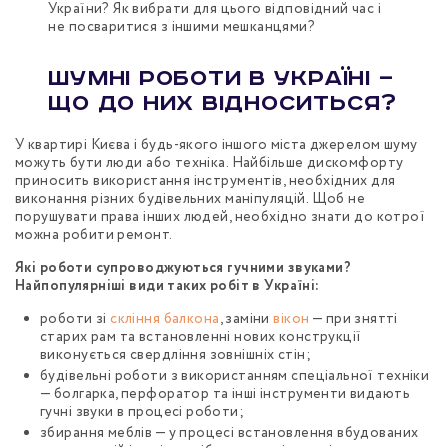
України? Як вибрати для цього відповідний час і
не посваритися з іншими мешканцями?
Шумні роботи в Україні —
що до них відноситься?
У квартирі Києва і будь-якого іншого міста джерелом шуму
можуть бути люди або техніка. Найбільше дискомфорту
приносить використання інструментів, необхідних для
виконання різних будівельних маніпуляцій. Щоб не
порушувати права інших людей, необхідно знати до котрої
можна робити ремонт.
Які роботи супроводжуються гучними звуками?
Найпопулярніші види таких робіт в Україні:
роботи зі
скління балкона
, заміни
вікон
— при знятті
старих рам та встановленні нових конструкції
виконується свердління зовнішніх стін;
будівельні роботи з використанням спеціальної техніки
— болгарка, перфоратор та інші інструменти видають
гучні звуки в процесі роботи;
збирання меблів — у процесі встановлення вбудованих