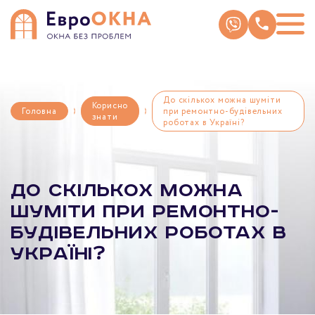
Skip
to
content
До скількох можна шуміти
Корисно
Головна
при ремонтно-будівельних
знати
роботах в Україні?
До скількох можна
шуміти при ремонтно-
будівельних роботах в
Україні?