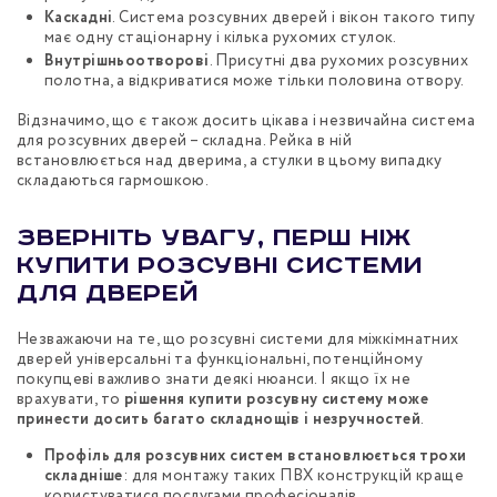
Каскадні
. Система розсувних дверей і вікон такого типу
має одну стаціонарну і кілька рухомих стулок.
Внутрішньоотворові
. Присутні два рухомих розсувних
полотна, а відкриватися може тільки половина отвору.
Відзначимо, що є також досить цікава і незвичайна система
для розсувних дверей – складна. Рейка в ній
встановлюється над дверима, а стулки в цьому випадку
складаються гармошкою.
Зверніть увагу, перш ніж
купити розсувні системи
для дверей
Незважаючи на те, що розсувні системи для міжкімнатних
дверей універсальні та функціональні, потенційному
покупцеві важливо знати деякі нюанси. І якщо їх не
врахувати, то
рішення купити розсувну систему може
принести досить багато складнощів і незручностей
.
Профіль для розсувних систем встановлюється трохи
складніше
: для монтажу таких ПВХ конструкцій краще
користуватися послугами професіоналів.