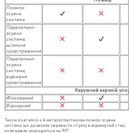
Ножиці
Похило-
зсувна
система
Паралельно-
зсувна
система,
щілинне
провітрювання
Паралельно-
зсувна
система,
відкидне
провітрювання
Керуючий верхній упор
Фіксований
Відкидний
Також в каталозі є й металопластикова похило зсувна
система, що дозволяє перевести стулку в відкинутий стан,
коли важіль знаходиться на 90°.