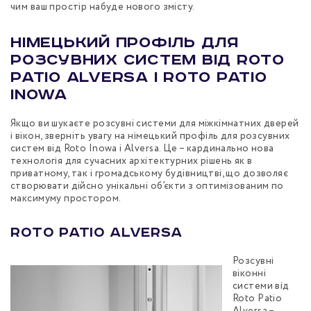
чим ваш простір набуде нового змісту.
Німецький профіль для
розсувних систем від Roto
Patio Alversa і Roto Patio
Inowa
Якщо ви шукаєте розсувні системи для міжкімнатних дверей
і вікон, зверніть увагу на німецький профіль для розсувних
систем від Roto Inowa і Alversa. Це – кардинально нова
технологія для сучасних архітектурних рішень як в
приватному, так і громадському будівництві, що дозволяє
створювати дійсно унікальні об’єкти з оптимізованим по
максимуму простором.
Roto Patio Alversa
Розсувні
віконні
системи від
Roto Patio