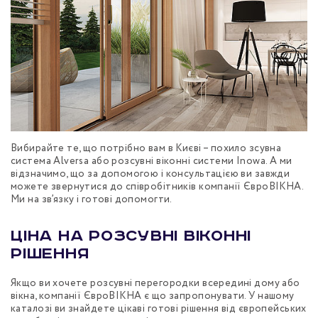
Вибирайте те, що потрібно вам в Києві – похило зсувна
система Alversa або розсувні віконні системи Inowa. А ми
відзначимо, що за допомогою і консультацією ви завжди
можете звернутися до співробітників компанії ЄвроВІКНА.
Ми на зв’язку і готові допомогти.
Ціна на розсувні віконні
рішення
Якщо ви хочете розсувні перегородки всередині дому або
вікна, компанії ЄвроВІКНА є що запропонувати. У нашому
каталозі ви знайдете цікаві готові рішення від європейських