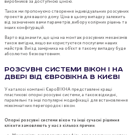
виробників за доступною ціною.
Також ми пропонуємо створення індивідуальних розсувних
проектів для вашого дому. Ціна в цьому випадку залежить
від зазначених вами параметрів, вибору колірних рішень та
інших конфігурацій.
Варто відзначити, що ціна на монтаж розсувних механізмів
також вигідна, якщо ви користуєтеся послугами наших
майстрів. Виїзд замірника на об’єкт в такому випадку буде
абсолютно безкоштовним.
Розсувні системи вікон і на
двері від ЄвроВІКНА в Києві
У каталозі компанії ЄвроВІКНА представлені кращі
пластикові опорні розсувні системи, а також відкидні,
паралельні та інші популярні модифікації для встановлення
міжкімнатних перегородок і вікон.
Опорні розсувні системи вікон та інші сучасні рішення
клієнти замовляють у нас з кількох причин
.