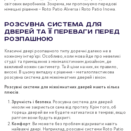
світових виробників. Зокрема, ми пропонуємо передові
німецькі рішення – Roto Patio Alversa і Roto Patio Inowa.
Розсувна система для
дверей та її переваги перед
розпашною
Класичні двері розпашного типу доречні далеко не в
кожному інтер’єрі. Особливо, коли мова йде про невеликі
студії та приміщення з мінімалістичним дизайном, де
важливий кожен сантиметр. Та й ціни на них, як правило,
високі. В цьому випадку є рішення – металопластикова
розсувна система для міжкімнатних дверей і вікон.
Розсувні системи для міжкімнатних дверей мають кілька
плюсів
.
Зручність і безпека
. Розсувна система для дверей
ніколи не закриється сама від протягу. Крім того, об
торець дверей ви не будете натикатися в темряві, якщо
раптом вони будуть відкриті.
Комфорт
. Ви можете без проблем відкривати навіть
найважчі двері. Наприклад, розсувні системи Roto Patio