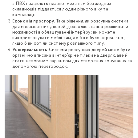
з ПВХ працюють плавно: механізм без жодних
складнощів піддається людям різного віку та
комплекції.
Економія простору
. Таке рішення, як розсувна система
для міжкімнатних дверей, дозволяє значно розширити
можливості в облаштуванні інтер’єру: ви можете
використовувати меблі там, де б це було нереально,
якщо б ви хотіли систему розпашного типу.
Універсальність
. Система розсувних дверей може бути
органічно вписана в інтер’єр не тільки на дверях, але й
стати непоганим варіантом для створення зонування за
допомогою перегородок.