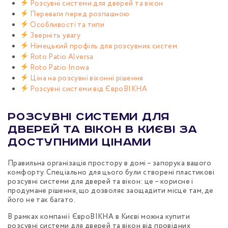
Розсувні системи для дверей та вікон
Переваги перед розпашною
Особливості та типи
Зверніть увагу
Німецький профіль для розсувних систем
Roto Patio Alversa
Roto Patio Inowa
Ціна на розсувні віконні рішення
Розсувні системи від ЄвроВІКНА
Розсувні системи для
дверей та вікон в Києві за
доступними цінами
Правильна організація простору в домі – запорука вашого
комфорту. Спеціально для цього були створені пластикові
розсувні системи для дверей та вікон: це – корисне і
продумане рішення, що дозволяє заощадити місце там, де
його не так багато.
В рамках компанії ЄвроВІКНА в Києві можна купити
розсувні системи для дверей та вікон від провідних