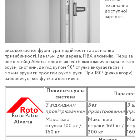
Alversa –
поєднання
доступної
вартості,
висококласної фурнітури, надійності та зовнішньої
привабливості. Ідеальні для дерева, ПВХ, алюмінію. Перш за
все в лінійці Alversa представлені більш класичні паралельно
зсувні системи, де під кутом 90° стулка висувається і її
можна зрушити простим рухом руки. При 180° (ручка вгору)
забезпечується функція вентиляції.
Похило-зсувна
Паралельн
система
З відкидним
Без
З щі
провітрюванням
провітрювання
пров
Roto Patio
Макс. вага
Макс. вага
Макс.
Alversa
стулки 100 кг /
стулки 160 кг /
стулк
160 кг
200 кг
160 к