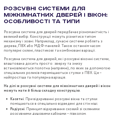
Розсувні системи для
міжкімнатних дверей і вікон:
особливості та типи
Розсувна система для дверей передбачає різноманітність і
великий вибір. Конструкції можуть різнитися типом
механізму і зовні. Наприклад, сучасні системи роблять з
дерева, ПВХ або МДФ-панелей. Також останнім часом
популярні скляні, пластикові та комбіновані варіації.
Розсувна система для дверей, як і розсувні віконні системи,
влаштована досить просто: зверху та знизу
встановлюються полотна (напрямні), по яких за допомогою
спеціальних роликів переміщаються стулки з ПВХ. Це –
найпростіша та популярна варіація.
На ділі ж розсувні системи для міжкімнатних дверей і вікон
можуть мати й більш складну конструкцію
.
Касетні
. При відкриванні розсувні вікна та стулки
поміщаються в спеціально відведені для стін ніші.
Радіусні
. Принцип відкривання схожий зі скляними
розсувними душовими кабінами – півколом.