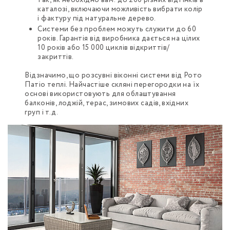
так, як необхідно вам: до 200 різних відтінків в
каталозі, включаючи можливість вибрати колір
і фактуру під натуральне дерево.
Системи без проблем можуть служити до 60
років. Гарантія від виробника дається на цілих
10 років або 15 000 циклів відкриттів/
закриттів.
Відзначимо, що розсувні віконні системи від Рото
Патіо теплі. Найчастіше скляні перегородки на їх
основі використовують для облаштування
балконів, лоджій, терас, зимових садів, вхідних
груп і т.д.