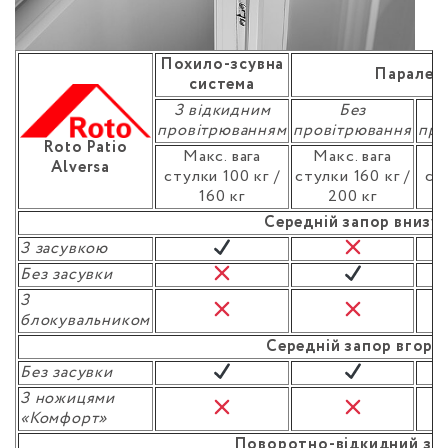
Похило-зсувна
Паралель
система
З відкидним
Без
З
провітрюванням
провітрювання
про
Roto Patio
Макс. вага
Макс. вага
Alversa
стулки 100 кг /
стулки 160 кг /
ст
160 кг
200 кг
Середній запор внизу
З засувкою
Без засувки
З
блокувальником
Середній запор вгорі
Без засувки
З ножицями
«Комфорт»
Поворотно-відкидний за