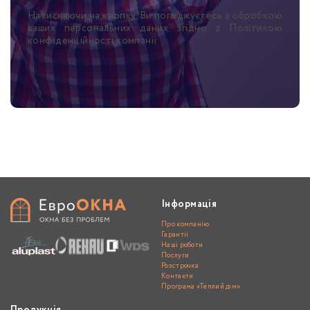
Натискаючи на кнопку, Ви погоджуєтесь з обробкою
ваших персональних даних згідно з Політикою
конфіденційності компанії
Інформація
Про компанію
Гарантії
Наші роботи
Послуги
Розстрочка
Контакти
Програма «Теплий дім»