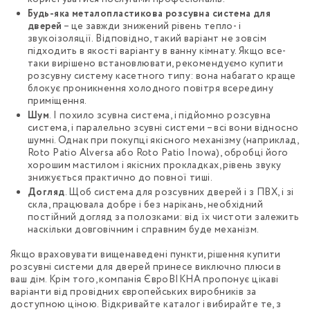
Будь-яка металопластикова розсувна система для
дверей
– це завжди знижений рівень тепло- і
звукоізоляції. Відповідно, такий варіант не зовсім
підходить в якості варіанту в ванну кімнату. Якщо все-
таки вирішено встановлювати, рекомендуємо купити
розсувну систему касетного типу: вона набагато краще
блокує проникнення холодного повітря всередину
приміщення.
Шум
. І похило зсувна система, і підйомно розсувна
система, і паралельно зсувні системи – всі вони відносно
шумні. Однак при покупці якісного механізму (наприклад,
Roto Patio Alversa або Roto Patio Inowa), обробці його
хорошим мастилом і якісних прокладках, рівень звуку
знижується практично до повної тиші.
Догляд
. Щоб система для розсувних дверей і з ПВХ, і зі
скла, працювала добре і без нарікань, необхідний
постійний догляд за полозками: від їх чистоти залежить
наскільки довговічним і справним буде механізм.
Якщо враховувати вищенаведені пункти, рішення купити
розсувні системи для дверей принесе виключно плюси в
ваш дім. Крім того, компанія ЄвроВІКНА пропонує цікаві
варіанти від провідних європейських виробників за
доступною ціною. Відкривайте каталог і вибирайте те, з