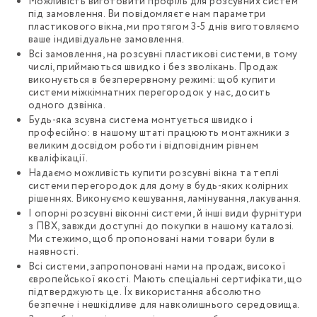
Можливість виготовити профіль для розсувних систем
під замовлення. Ви повідомляєте нам параметри
пластикового вікна, ми протягом 3-5 днів виготовляємо
ваше індивідуальне замовлення.
Всі замовлення, на розсувні пластикові системи, в тому
числі, приймаються швидко і без зволікань. Продаж
виконується в безперервному режимі: щоб купити
системи міжкімнатних перегородок у нас, досить
одного дзвінка.
Будь-яка зсувна система монтується швидко і
професійно: в нашому штаті працюють монтажники з
великим досвідом роботи і відповідним рівнем
кваліфікації.
Надаємо можливість купити розсувні вікна та теплі
системи перегородок для дому в будь-яких колірних
рішеннях. Виконуємо кешування, ламінування, лакування.
І опорні розсувні віконні системи, й інші види фурнітури
з ПВХ, завжди доступні до покупки в нашому каталозі.
Ми стежимо, щоб пропоновані нами товари були в
наявності.
Всі системи, запропоновані нами на продаж, високої
європейської якості. Мають спеціальні сертифікати, що
підтверджують це. Їх використання абсолютно
безпечне і нешкідливе для навколишнього середовища.