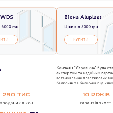
а WDS
Вікна Aluplast
д 6000 грн
Ціни від 5000 грн
ПИТИ
КУПИТИ
Компанія “Євровікна” була ст
а
експертом та надійним партн
встановлення пластикових вік
балконів та балконів під клю
290 ТИС
10 РОКІВ
проданих вікон
гарантія якості