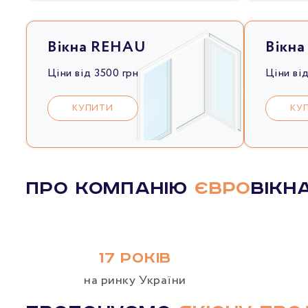
Вікна REHAU
Вікн
Ціни від 3500 грн
Ціни ві
КУПИТИ
КУ
Про компанію
ЄВРО
Вікн
17 РОКІВ
на ринку України