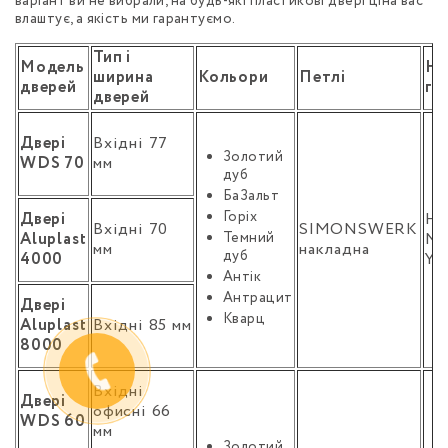
варіант ви не вибрали, на будь-які пластикові двері ціна вас
влаштує, а якість ми гарантуємо.
Тип і
Модель
На
ширина
Кольори
Петлі
дверей
га
дверей
Двері
Вхідні 77
Золотий
WDS 70
мм
дуб
БаЗальт
Горіх
Двері
H
Вхідні 70
SIMONSWERK
Aluplast
Темний
N
мм
накладна
дуб
4000
YO
Антік
Антрацит
Двері
Кварц
Aluplast
Вхідні 85 мм
8000
Вхідні
Двері
офисні 66
WDS 60
мм
Золотий