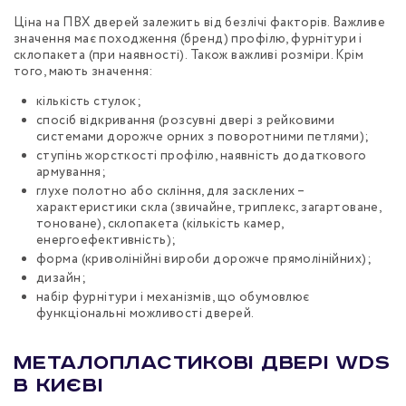
Ціна на ПВХ дверей залежить від безлічі факторів. Важливе
значення має походження (бренд) профілю, фурнітури і
склопакета (при наявності). Також важливі розміри. Крім
того, мають значення:
кількість стулок;
спосіб відкривання (розсувні двері з рейковими
системами дорожче орних з поворотними петлями);
ступінь жорсткості профілю, наявність додаткового
армування;
глухе полотно або скління, для засклених –
характеристики скла (звичайне, триплекс, загартоване,
тоноване), склопакета (кількість камер,
енергоефективність);
форма (криволінійні вироби дорожче прямолінійних);
дизайн;
набір фурнітури і механізмів, що обумовлює
функціональні можливості дверей.
Металопластикові двері WDS
в Києві