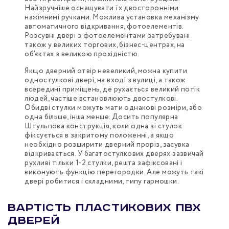
Найзручніше оснащувати їх двосторонніми
нажімнимі ручками. Можлива установка механізму
автоматичного відкривання, фотоелементів.
Розсувні двері з фотоелементами затребувані
також у великих торгових, бізнес-центрах, на
об’єктах з великою прохідністю.
Якщо дверний отвір невеликий, можна купити
одностулкові двері, на вході з вулиці, а також
всередині приміщень, де рухається великий потік
людей, частіше встановлюють двостулкові.
Обидві стулки можуть мати однакові розміри, або
одна більше, інша менше. Досить популярна
Штульпова конструкція, коли одна зі стулок
фіксується в закритому положенні, а якщо
необхідно розширити дверний проріз, засувка
відкривається. У багатостулкових дверях зазвичай
рухливі тільки 1-2 стулки, решта зафіксовані і
виконують функцію перегородки. Але можуть такі
двері робитися і складними, типу гармошки.
Вартість пластикових ПВХ
дверей