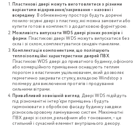
Пластикові двері можуть виготовлятися з різними
варіантами відкривання/закривання – назовні і
всередину
. В обмеженому просторі будуть доречні
похило-зсувні двері з пластику, які можна замовити або
купити готові в комплекті з додатковою фурнітурою.
Можливість випускати WDS двері різних розмірів і
форми
. Пластикові двері WDS можуть випускатися без
скла і зі склом, комплектуватися сендвіч-панелями.
Комплектація компонентами, що поліпшують
теплоізоляційні характеристики дверей ПВХ
.
Пластикові WDS двері до приватного будинку, офісного
або комерційного приміщення оснащують теплим
порогом з еластичним ущільнювачем, який дозволяє
герметично закривати стулку, вкладкою Windstop з
полімеру для виключення протягів і продування
сильними вітрами.
Привабливий зовнішній вигляд
. Двері WDS підійдуть
під різноманітні інтер’єри приміщень і будуть
гармоніювати з обробкою фасаду будинку завдяки
різнокольоровому ламінуванню систем. Міжкімнатні
ПВХ двері зі склом, рельєфним або тонованим, – це
стильний і сучасний елемент внутрішнього декору.