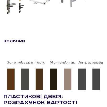
Кольори
Золотий
Базальт
Горіх
Монтана
Антик
Антрацит
Кварц
Пластикові двері:
розрахунок вартості