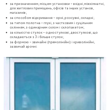
за призначенням, місцем установки – вхідні, міжкімнатні,
для житлових приміщень, офісів та інших установ,
магазинів;
за способом відкривання – орні, розсувні, складні;
за типом полотна – глухі, з частковим і суцільним
склінням, з одинарним склом і склопакетом;
за кількістю стулок – одностулкові, двостулкові, що
складаються з 3 і більше стулок;
за формою – звичайні (прямолінійні) і криволінійні,
зазвичай арочні.