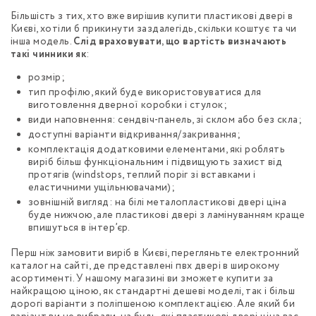
Більшість з тих, хто вже вирішив купити пластикові двері в
Києві, хотіли б прикинути заздалегідь, скільки коштує та чи
інша модель.
Слід враховувати, що вартість визначають
такі чинники як
:
розмір;
тип профілю, який буде використовуватися для
виготовлення дверної коробки і стулок;
види наповнення: сендвіч-панель, зі склом або без скла;
доступні варіанти відкривання/закривання;
комплектація додатковими елементами, які роблять
виріб більш функціональним і підвищують захист від
протягів (windstops, теплий поріг зі вставками і
еластичними ущільнювачами);
зовнішній вигляд: на білі металопластикові двері ціна
буде нижчою, але пластикові двері з ламінуванням краще
впишуться в інтер’єр.
Перш ніж замовити виріб в Києві, перегляньте електронний
каталог на сайті, де представлені пвх двері в широкому
асортименті. У нашому магазині ви зможете купити за
найкращою ціною, як стандартні дешеві моделі, так і більш
дорогі варіанти з поліпшеною комплектацією. Але який би