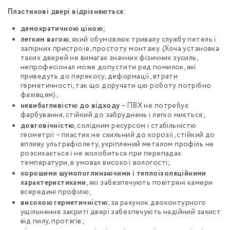
Пластикові двері відрізняються
:
демократичною ціною
;
легким вагою
, який обумовлює тривалу службу петель і
запірних пристроїв, простоту монтажу. (Хоча установка
таких дверей не вимагає значних фізичних зусиль,
непрофесіонал може допустити ряд помилок, які
приведуть до перекосу, деформації, втрати
герметичності, так що доручати цю роботу потрібно
фахівцям);
невибагливістю до відходу
– ПВХ не потребує
фарбування, стійкий до забруднень і легко миється;
довговічністю
, солідним ресурсом і стабільністю
геометрії – пластик не схильний до корозії, стійкий до
впливу ультрафіолету, укріплений металом профіль не
розсихається і не жолобиться при перепадах
температури, в умовах високої вологості;
хорошими шумопоглинаючими і теплоізоляційними
характеристиками
, які забезпечують повітряні камери
всередині профілю;
високою герметичністю
, за рахунок двоконтурного
ущільнення закриті двері забезпечують надійний захист
від пилу, протягів;