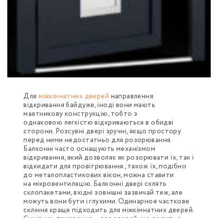
Для
міжкімнатних дверей
направлення
відкривання байдуже, іноді вони мають
маятникову конструкцію, тобто з
однаковою легкістю відкриваються в обидві
сторони. Розсувні двері зручні, якщо простору
перед ними недостатньо для розорювання.
Балконні часто оснащують механізмом
відкривання, який дозволяє як розорювати їх, так і
відкидати для провітрювання , також їх, подібно
до металопластикових вікон, можна ставити
на мікровентиляцію. Балконні двері склять
склопакетами, вхідні зовнішні зазвичай теж, але
можуть вони бути і глухими. Одинарное часткове
скління краще підходить для міжкімнатних дверей.