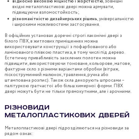
відносно високою міцністю і жорсткістю
, зовнішні
вхідні металопластикові двері можна армувати,
підвищуючи взломостойкость;
різноманітністю дизайнерських рішень
, універсальністю
і широкими можливостями застосування.
В офіційних установах доречні строгі лаконічні двері з
білого ПВХ, в житлових приміщеннях можна
використовувати конструкції з пофарбованого або
ламінованого плівкою пластика, в тому числі під дерево.
Естетичну привабливість засклених полотен можна
підвищити, використовуючи тоноване, кольорове, матове,
фактурне скло з різними варіантами обробки (вітраж,
піскоструминний малюнок, травлення, ручна або
штампована розпис). Також скла декорують шпросами –
палітуркою гратчастої або більш химерної форми. ПВХ
двері можуть бути не тільки прямокутними, але і арочними.
Різновиди
металопластикових дверей
Металопластикові двері підрозділяються на різновиди за
рядом ознак: