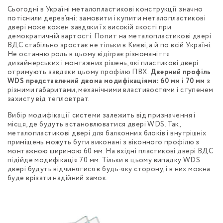
Сьогодні в Україні металопластикові конструкції значно
потіснили дерев’яні: замовити і купити металопластикові
двері може кожен завдяки їх високій якості при
демократичній вартості. Попит на металопластикові двері
ВДС стабільно зростає не тільки в Києві, а й по всій Україні.
Не останню роль в цьому відіграє різноманіття
дизайнерських і монтажних рішень, які пластикові двері
отримують завдяки цьому профілю ПВХ.
Дверний профіль
WDS представлений двома модифікаціями: 60 мм і 70 мм
з
різними габаритами, механічними властивостями і ступенем
захисту від тепловтрат.
Вибір модифікації системи залежить від призначення і
місця, де будуть встановлюватися двері WDS. Так,
металопластикові двері для балконних блоків і внутрішніх
приміщень можуть бути виконані з віконного профілю з
монтажною шириною 60 мм. На вхідні пластикові двері ВДС
підійде модифікація 70 мм. Тільки в цьому випадку WDS
двері будуть відчинятися в будь-яку сторону, і в них можна
буде врізати надійний замок.