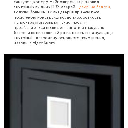
санвузол, комору. Найпоширеніша різновид
внутрішніх вхідних ПВХ дверей –
двері на балкон
,
лоджію. Зовнішні вхідні двері відрізняються
посиленою конструкцією, до їх жорсткості,
тепло- і звукоізоляційні властивості
пред’являються підвищені вимоги. з міркувань
безпеки вони зазвичай розчиняються на вулицю, а
внутрішні – всередину основного приміщення,
назовні з підсобного.