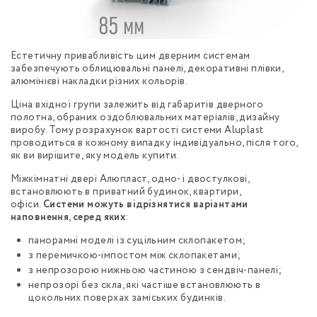
Естетичну привабливість цим дверним системам
забезпечують облицювальні панелі, декоративні плівки,
алюмінієві накладки різних кольорів.
Ціна вхідної групи залежить від габаритів дверного
полотна, обраних оздоблювальних матеріалів, дизайну
виробу. Тому розрахунок вартості системи Aluplast
проводиться в кожному випадку індивідуально, після того,
як ви вирішите, яку модель купити.
Міжкімнатні двері Алюпласт, одно- і двостулкові,
встановлюють в приватний будинок, квартири,
офіси.
Системи можуть відрізнятися варіантами
наповнення, серед яких
:
панорамні моделі із суцільним склопакетом;
з перемичкою-імпостом між склопакетами;
з непрозорою нижньою частиною з сендвіч-панелі;
непрозорі без скла, які частіше встановлюють в
цокольних поверхах заміських будинків.