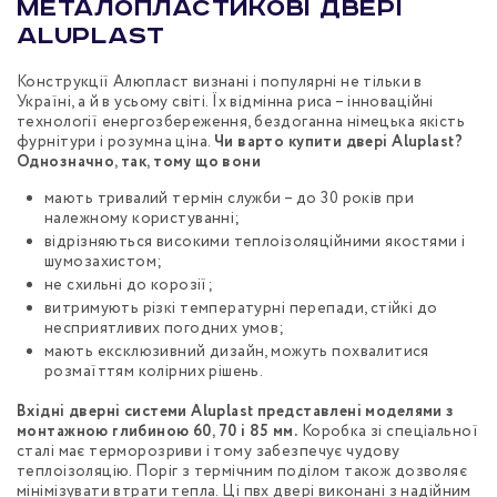
Металопластикові двері
Aluplast
Конструкції Алюпласт визнані і популярні не тільки в
Україні, а й в усьому світі. Їх відмінна риса – інноваційні
технології енергозбереження, бездоганна німецька якість
фурнітури і розумна ціна.
Чи варто купити двері Aluplast?
Однозначно, так, тому що вони
мають тривалий термін служби – до 30 років при
належному користуванні;
відрізняються високими теплоізоляційними якостями і
шумозахистом;
не схильні до корозії;
витримують різкі температурні перепади, стійкі до
несприятливих погодних умов;
мають ексклюзивний дизайн, можуть похвалитися
розмаїттям колірних рішень.
Вхідні дверні системи Aluplast представлені моделями з
монтажною глибиною 60, 70 і 85 мм.
Коробка зі спеціальної
сталі має терморозриви і тому забезпечує чудову
теплоізоляцію. Поріг з термічним поділом також дозволяє
мінімізувати втрати тепла. Ці пвх двері виконані з надійним