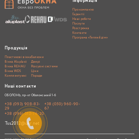
Інформація
Про компанію
Гарантії
Наші роботи
Послуги
Розстрочка
Контакти
Програма «Теплий дім»
Продукція
Пластикові вікна
Балкони
Вікна Aluplast
Двері
Вікна REHAU
Розсувні системи
Вікна WDS
Ціни
Комплектуючі
Поради
Наші контакти
ОБОЛОНЬ, пр-кт Оболонський 1-б
+38 (093) 908-83-
+38 (050) 960-90-
29
67
+38 (096) 012-76-20
Tss2012@ukr.net