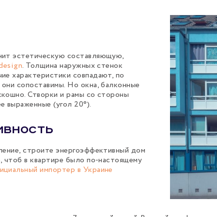
енит эстетическую составляющую,
design
. Толщина наружных стенок
чие характеристики совпадают, по
 они сопоставимы. Но окна, балконные
скошно. Створки и рамы со стороны
е выраженные (угол 20°).
ивность
пление, строите энергоэффективный дом
, чтоб в квартире было по-настоящему
ициальный импортер в Украине