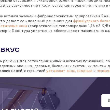
мерными створками и 7-камерной рамой. В такой профиль мо
 К/Вт, в зависимости от количества контуров уплотнения) 
ые вставки заменены фиброволокнистым армированием Rau-F
что делает ее идеальным решением для
французского балк
астиковые окна
(сопротивление теплопередаче 1,16 м2 К/Вт)
амер и 3 контура уплотнения обеспечивают максимально на
 вкус
ь решения для остекления жилых и нежилых помещений, л
надежных оконных, дверных, балконных систем, их монтаж
аших целей, с гарантией
установит окна
,
входные
и
межком