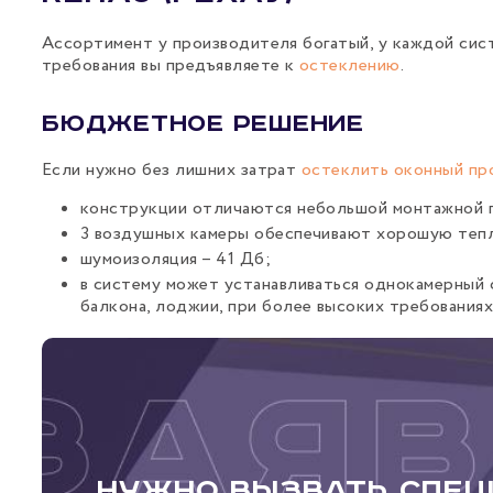
Ассортимент у производителя богатый, у каждой сист
требования вы предъявляете к
остеклению
.
Бюджетное решение
Если нужно без лишних затрат
остеклить оконный пр
конструкции отличаются небольшой монтажной гл
3 воздушных камеры обеспечивают хорошую тепл
шумоизоляция – 41 Дб;
в систему может устанавливаться однокамерный 
балкона, лоджии, при более высоких требования
Нужно вызвать спец