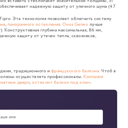
жно вставить стеклопакет значительной толщины, 51
и обеспечивает надежную защиту от уличного шума (47
ipro. Эта технология позволяет облегчить систему
она
,
панорамного остекления
.
Окна Geneo
лучше
. Конструктивная глубина максимальная, 86 мм,
дежную защиту от утечек тепла, сквозняков,
оджии, традиционного и
французского балкона
. Чтоб в
 должны осуществлять профессионалы.
Компания
натные двери
,
остеклит балкон под ключ
.