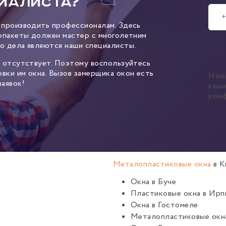
иалиста?
 производить профессионалам. Здесь
лопакеты должен мастер с многолетним
о дела являются наши специалисты.
– отсутствует. Поэтому воспользуйтесь
вки им окна. Вызов замерщика окон есть
Наж
аявок!
ваш
кон
Металопластиковые окна
в К
Окна в Буче
Пластиковые окна в Ирп
Окна
в Гостомеле
Металопластиковые окна