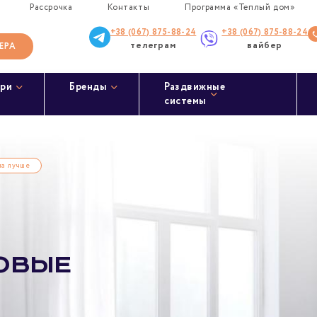
Рассрочка
Контакты
Программа «Теплый дом»
+38 (067) 875-88-24
+38 (067) 875-88-24
телеграм
вайбер
ЕРА
ри
Бренды
Раздвижные
системы
на лучше
овые