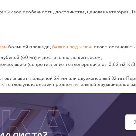
емы свои особенности, достоинства, ценовая категория. Т
оем
большой площади,
балкон под ключ
, стоит остановить
убиной (60 мм) и достаточно легким весом;
оизоляцию (сопротивление теплопередаче от 0,62 м2 К/В
стеклопакет толщиной 24 мм или двухкамерный 32 мм. Пер
х к теплошумоизоляции предпочтительней двухкамерное за
иалиста?