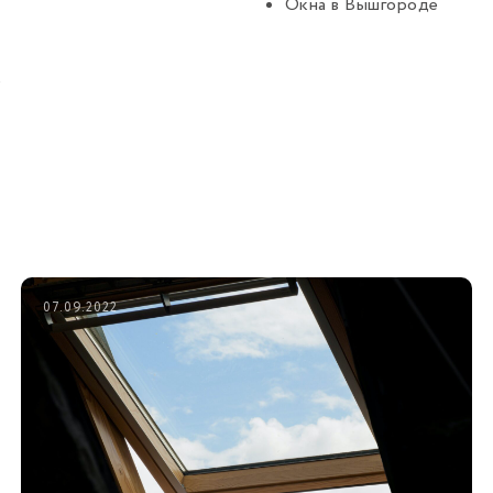
Окна
в Вышгороде
е
07.09.2022