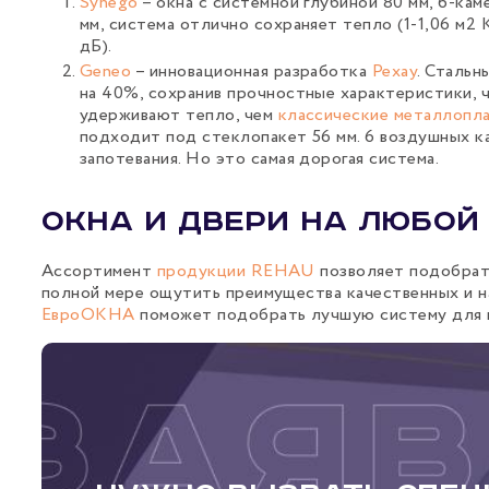
Synego
– окна с системной глубиной 80 мм, 6-ка
мм, система отлично сохраняет тепло (1-1,06 м2
дБ).
Geneo
– инновационная разработка
Рехау
. Стальн
на 40%, сохранив прочностные характеристики, 
удерживают тепло, чем
классические металлопл
подходит под стеклопакет 56 мм. 6 воздушных к
запотевания. Но это самая дорогая система.
Окна и двери на любой
Ассортимент
продукции REHAU
позволяет подобрат
полной мере ощутить преимущества качественных и 
ЕвроОКНА
поможет подобрать лучшую систему для в