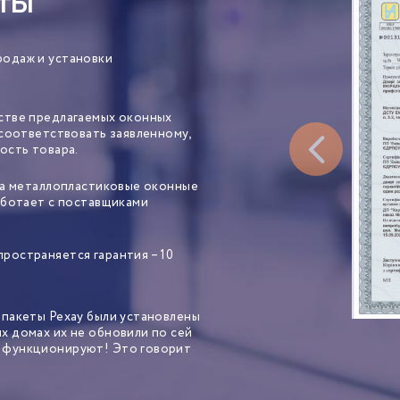
ТЫ
родаж и установки
стве предлагаемых оконных
 соответствовать заявленному,
ость товара.
 на металлопластиковые оконные
аботает с поставщиками
ространяется гарантия – 10
опакеты Рехау были установлены
х домах их не обновили по сей
о функционируют! Это говорит