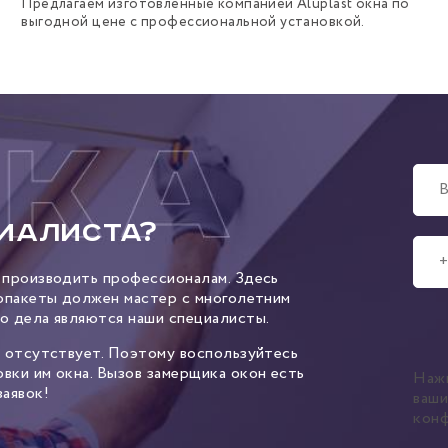
Предлагаем изготовленные компанией Aluplast окна по
выгодной цене с профессиональной установкой.
иалиста?
 производить профессионалам. Здесь
лопакеты должен мастер с многолетним
о дела являются наши специалисты.
– отсутствует. Поэтому воспользуйтесь
вки им окна. Вызов замерщика окон есть
Наж
аявок!
ваш
кон