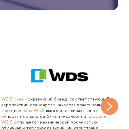
WDS окна
– украинский бренд, соответствующий
К
в
европейским стандартам качества пластиковых окон,
о
а по цене
окна WDS
выгодно отличаются от
Г
импортных аналогов. 5- или 6-камерный
профиль
п
WDS
отличается механической прочностью,
И
отличными теплоизоляционными свойствами,