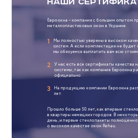
НАШИ СЕРТИФИКА
Евроокна – компания с большим опытом п
металлопластиковых окон в Украине.
1
Мы полностью уверены в высоком каче
систем. А если комплектация не будет
мы обязуемся выплатить вам всю стоим
2
У нас есть все сертификаты качества
системы, так как компания Евроокна р
официально.
3
На продукцию компании Евроокна расп
лет.
Прошло больше 50 лет, как впервые стекл
в квартиры немецких городов. В некоторы
день, и первые стеклопакеты полноценн
о высоком качестве окон Rehau.