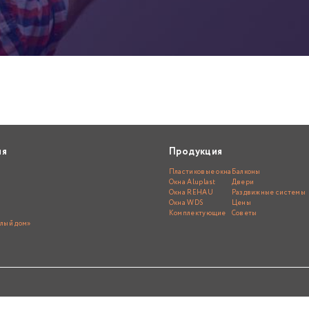
ия
Продукция
Пластиковые окна
Балконы
Окна Aluplast
Двери
Окна REHAU
Раздвижные системы
Окна WDS
Цены
Комплектующие
Советы
лый дом»