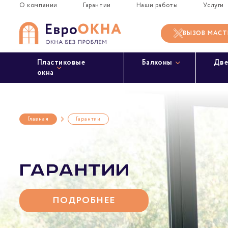
Skip
О компании
Гарантии
Наши работы
Услуги
to
content
ВЫЗОВ МАСТ
Пластиковые
Балконы
Две
окна
Главная
Гарантии
ГАРАНТИИ
ПОДРОБНЕЕ