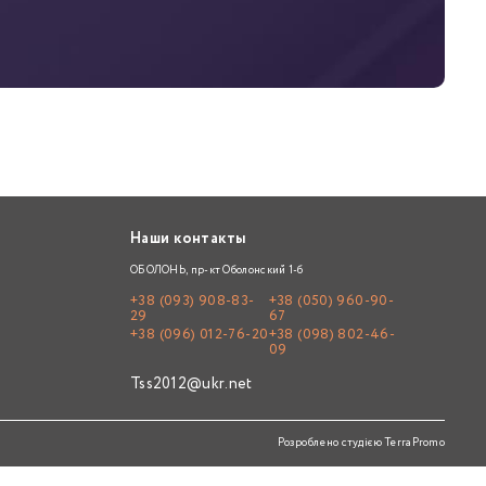
Наши контакты
ОБОЛОНЬ, пр-кт Оболонский 1-б
+38 (093) 908-83-
+38 (050) 960-90-
29
67
+38 (096) 012-76-20
+38 (098) 802-46-
09
Tss2012@ukr.net
Розроблено студією
TerraPromo