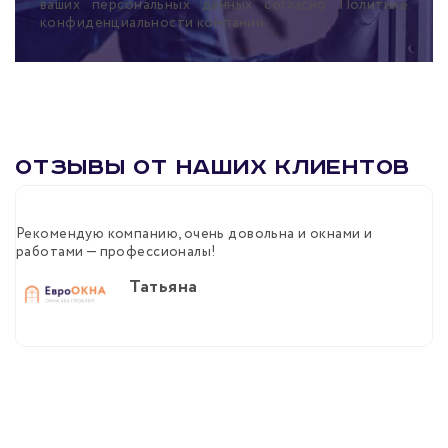
ваших персональных данных согласно Политике
конфиденциальности компании
Отзывы от наших клиентов
Рекомендую компанию, очень довольна и окнами и
Б
работами — профессионалы!
м
п
Татьяна