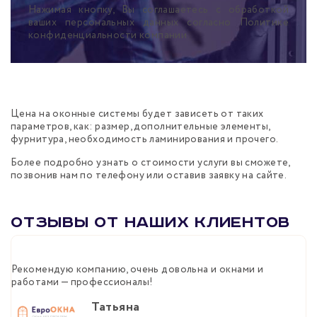
Нажимая кнопку, Вы соглашаетесь с обработкой
ваших персональных данных согласно Политике
конфиденциальности компании
Цена на оконные системы будет зависеть от таких
параметров, как: размер, дополнительные элементы,
фурнитура, необходимость ламинирования и прочего.
Более подробно узнать о стоимости услуги вы сможете,
позвонив нам по телефону или оставив заявку на сайте.
Отзывы от наших клиентов
Рекомендую компанию, очень довольна и окнами и
Б
работами — профессионалы!
м
п
Татьяна