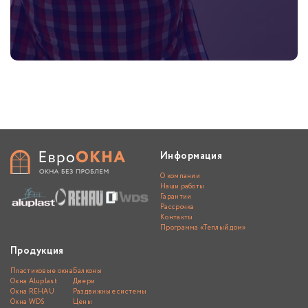
Информация
О компании
Наши работы
Гарантии
Рассрочка
Контакты
Программа «Теплый дом»
Продукция
Пластиковые окна
Балконы
Окна Aluplast
Двери
Окна REHAU
Раздвижные системы
Окна WDS
Цены