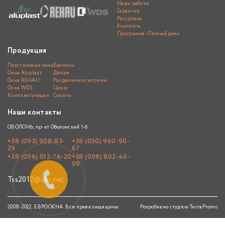
Наши работы
Гарантии
Рассрочка
Контакты
Программа «Теплый дом»
Продукция
Пластиковые окна
Балконы
Окна Aluplast
Двери
Окна REHAU
Раздвижные системы
Окна WDS
Цены
Комплектующие
Советы
Наши контакты
ОБОЛОНЬ, пр-кт Оболонский 1-б
+38 (093) 908-83-
+38 (050) 960-90-
29
67
+38 (096) 012-76-20
+38 (098) 802-46-
09
Tss2012@ukr.net
2008-2022. ЕВРООКНА. Все права защищены
Розроблено студією
TerraPromo