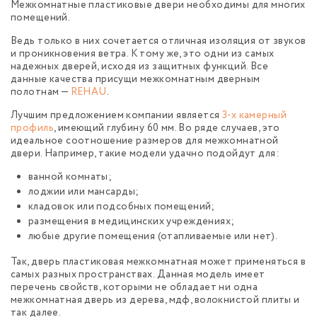
Межкомнатные пластиковые двери необходимы для многих
помещений.
Ведь только в них сочетается отличная изоляция от звуков
и проникновения ветра. К тому же, это одни из самых
надежных дверей, исходя из защитных функций. Все
данные качества присущи межкомнатным дверным
полотнам —
REHAU
.
Лучшим предложением компании является
3-х камерный
профиль
, имеющий глубину 60 мм. Во ряде случаев, это
идеальное соотношение размеров для межкомнатной
двери. Например, такие модели удачно подойдут для:
ванной комнаты;
лоджии или мансарды;
кладовок или подсобных помещений;
размещения в медицинских учреждениях;
любые другие помещения (отапливаемые или нет).
Так, дверь пластиковая межкомнатная может применяться в
самых разных пространствах. Данная модель имеет
перечень свойств, которыми не обладает ни одна
межкомнатная дверь из дерева, мдф, волокнистой плиты и
так далее.