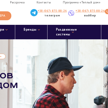
Рассрочка
Контакты
Программа «Теплый дом»
+38 (067) 875-88-24
+38 (067) 875-88-24
телеграм
вайбер
ЕРА
ри
Бренды
Раздвижные
системы
ом
зов
дом