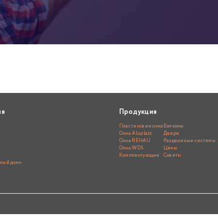
ия
Продукция
Пластиковые окна
Балконы
Окна Aluplast
Двери
Окна REHAU
Раздвижные системы
Окна WDS
Цены
Комплектующие
Советы
лый дом»