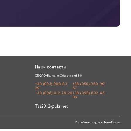
Наши контакты
ОБОЛОНЬ, пр-кт Оболонский 1-б
+38 (093) 908-83-
+38 (050) 960-90-
29
67
+38 (096) 012-76-20
+38 (098) 802-46-
09
Tss2012@ukr.net
Розроблено студією
TerraPromo