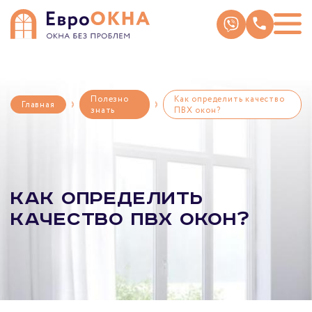
Skip
to
content
Полезно
Как определить качество
Главная
знать
ПВХ окон?
Как определить
качество ПВХ окон?