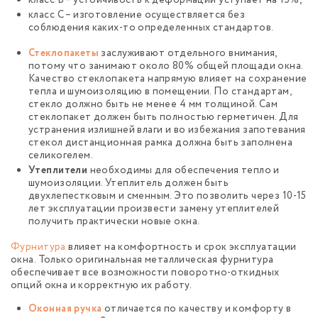
класс В – устойчивость к деформации уступает на 15%;
класс С – изготовление осуществляется без
соблюдения каких-то определенных стандартов.
Стеклопакеты
заслуживают отдельного внимания,
потому что занимают около 80% общей площади окна.
Качество стеклопакета напрямую влияет на сохранение
тепла и шумоизоляцию в помещении. По стандартам,
стекло должно быть не менее 4 мм толщиной. Сам
стеклопакет должен быть полностью герметичен. Для
устранения излишней влаги и во избежания запотевания
стекол дистанционная рамка должна быть заполнена
селикогелем.
Утеплители
необходимы для обеспечения тепло и
шумоизоляции. Утеплитель должен быть
двухлепестковым и сменным. Это позволить через 10-15
лет эксплуатации произвести замену утеплителей
получить практически новые окна.
Фурнитура
влияет на комфортность и срок эксплуатации
окна. Только оригинальная металлическая фурнитура
обеспечивает все возможности поворотно-откидных
опций окна и корректную их работу.
Оконная ручка
отличается по качеству и комфорту в